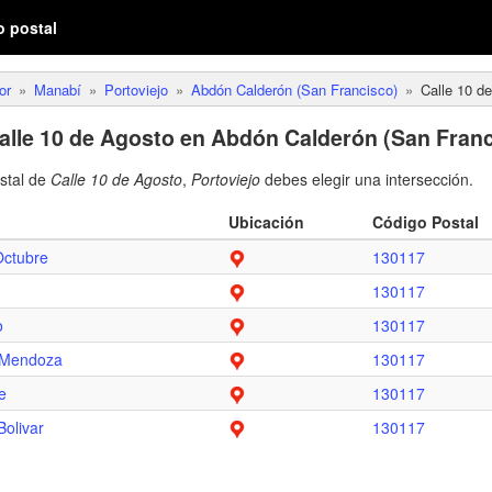
o postal
or
Manabí
Portoviejo
Abdón Calderón (San Francisco)
Calle 10 d
alle 10 de Agosto en Abdón Calderón (San Franc
ostal de
Calle 10 de Agosto
,
Portoviejo
debes elegir una intersección.
Ubicación
Código Postal
Octubre
130117
130117
o
130117
 Mendoza
130117
e
130117
olivar
130117