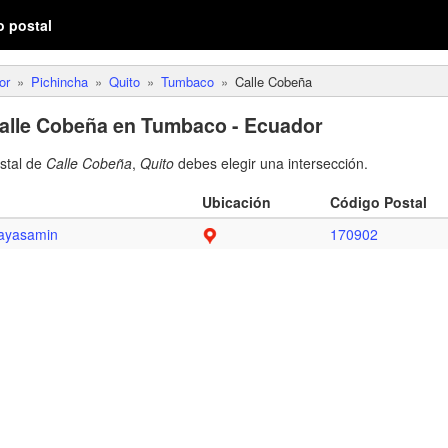
o postal
or
Pichincha
Quito
Tumbaco
Calle Cobeña
Calle Cobeña en Tumbaco - Ecuador
ostal de
Calle Cobeña
,
Quito
debes elegir una intersección.
Ubicación
Código Postal
ayasamin
170902