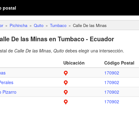
o postal
or
Pichincha
Quito
Tumbaco
Calle De las Minas
alle De las Minas en Tumbaco - Ecuador
ostal de
Calle De las Minas
,
Quito
debes elegir una intersección.
Ubicación
Código Postal
nas
170902
Perales
170902
 Pizarro
170902
170902