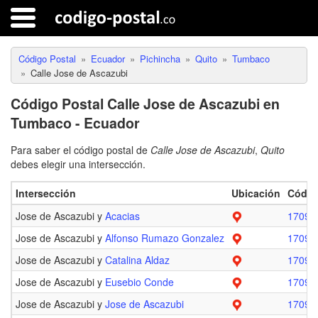
Código Postal
Ecuador
Pichincha
Quito
Tumbaco
Calle Jose de Ascazubi
Código Postal Calle Jose de Ascazubi en
Tumbaco - Ecuador
Para saber el código postal de
Calle Jose de Ascazubi
,
Quito
debes elegir una intersección.
Intersección
Ubicación
Códig
Jose de Ascazubi y
Acacias
17090
Jose de Ascazubi y
Alfonso Rumazo Gonzalez
17090
Jose de Ascazubi y
Catalina Aldaz
17090
Jose de Ascazubi y
Eusebio Conde
17090
Jose de Ascazubi y
Jose de Ascazubi
17090