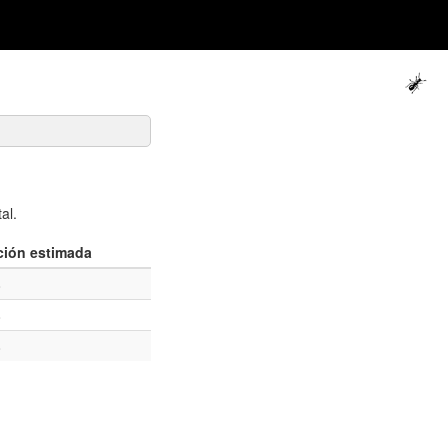
al.
ción estimada
8
8
8