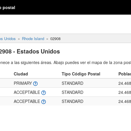
o postal
os Unidos
Rhode Island
02908
2908 - Estados Unidos
enece a las siguientes áreas. Abajo puedes ver el mapa de la zona post
Ciudad
Tipo Código Postal
Pobla
PRIMARY
STANDARD
24.46
ACCEPTABLE
STANDARD
24.46
ACCEPTABLE
STANDARD
24.46