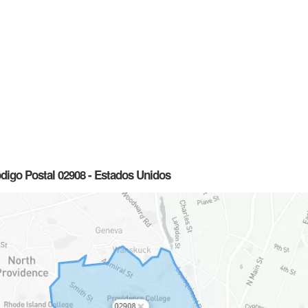
ódigo Postal 02908 - Estados Unidos