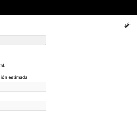
al.
ión estimada