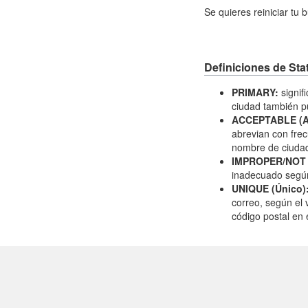
Se quieres reiniciar tu
Definiciones de Sta
PRIMARY:
signif
ciudad también 
ACCEPTABLE (Ac
abrevian con fre
nombre de ciudad
IMPROPER/NOT 
inadecuado según
UNIQUE (Único)
correo, según el 
código postal en e