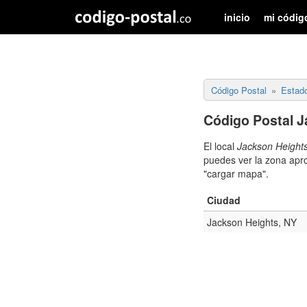
inicio
mi códig
Código Postal
Estad
Código Postal J
El local
Jackson Height
puedes ver la zona apro
"cargar mapa".
Ciudad
Jackson Heights, NY