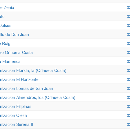
e Zenia
0
ato
0
Dolses
0
illo de Don Juan
0
 Roig
0
eo Orihuela-Costa
0
a Flamenca
0
nizacion Florida, la (Orihuela-Costa)
0
nizacion El Horizonte
0
nizacion Lomas de San Juan
0
nizacion Almendros, los (Orihuela-Costa)
0
nizacion Filipinas
0
nizacion Oleza
0
nizacion Serena II
0