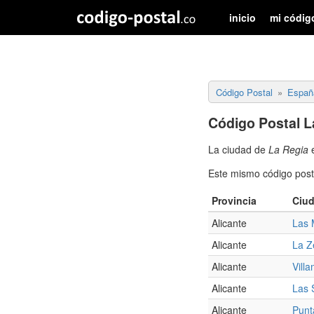
inicio
mi códig
Código Postal
Españ
Código Postal L
La ciudad de
La Regia
e
Este mismo código posta
Provincia
Ciu
Alicante
Las 
Alicante
La Z
Alicante
Villa
Alicante
Las 
Alicante
Punt