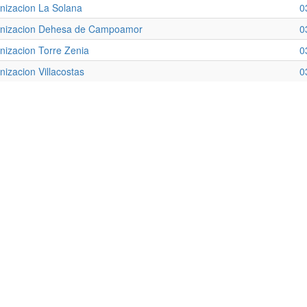
nizacion La Solana
0
nizacion Dehesa de Campoamor
0
nizacion Torre Zenia
0
nizacion Villacostas
0