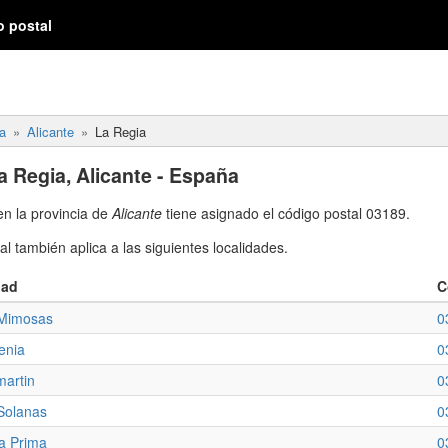
o postal
a
Alicante
La Regia
a Regia, Alicante - España
n la provincia de
Alicante
tiene asignado el código postal 03189.
l también aplica a las siguientes localidades.
dad
C
Mimosas
0
enia
0
martin
0
Solanas
0
a Prima
0