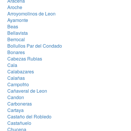
Aracena
Aroche
Arroyomolinos de Leon
Ayamonte
Beas
Bellavista
Berrocal
Bollullos Par del Condado
Bonares
Cabezas Rubias
Cala
Calabazares
Calañas
Campofrio
Cañaveral de Leon
Candon
Carboneras
Cartaya
Castaño del Robledo
Castañuelo
Chucena