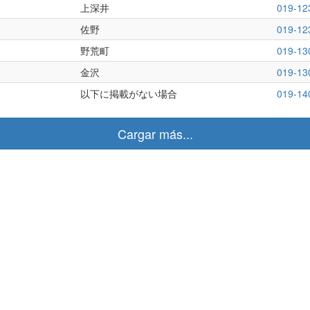
上深井
019-12
佐野
019-12
野荒町
019-13
金沢
019-13
以下に掲載がない場合
019-14
Cargar más...