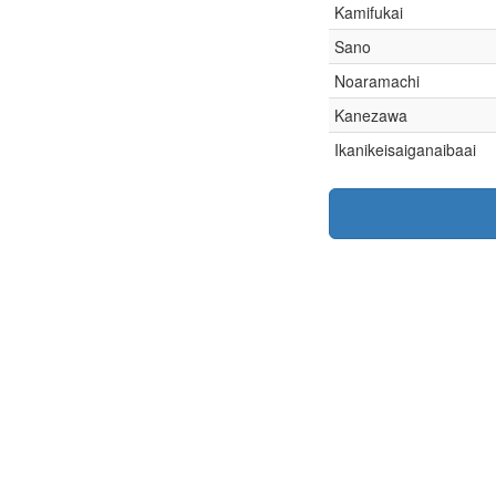
Kamifukai
Sano
Noaramachi
Kanezawa
Ikanikeisaiganaibaai