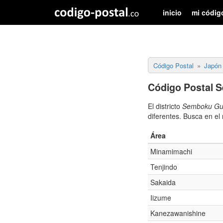
inicio
mi códig
Código Postal
Japón
Código Postal 
El districto
Semboku Gu
diferentes. Busca en el
Área
Minamimachi
Tenjindo
Sakaida
Iizume
Kanezawanishine