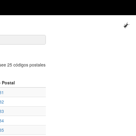
e 25 códigos postales
 Postal
31
32
33
34
35