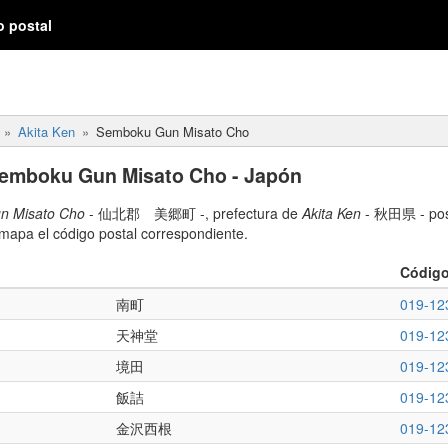
o postal
Akita Ken
Semboku Gun Misato Cho
Semboku Gun Misato Cho - Japón
n Misato Cho
- 仙北郡 美郷町 -, prefectura de
Akita Ken
- 秋田県 - pose
 mapa el código postal correspondiente.
Código
南町
019-12
天神堂
019-12
境田
019-12
飯詰
019-12
金沢西根
019-12