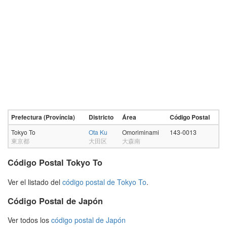
Prefectura (Província)
Districto
Área
Código Postal
Tokyo To
Ota Ku
Omoriminami
143-0013
東京都
大田区
大森南
Código Postal Tokyo To
Ver el listado del
código postal de Tokyo To
.
Código Postal de Japón
Ver todos los
código postal de Japón