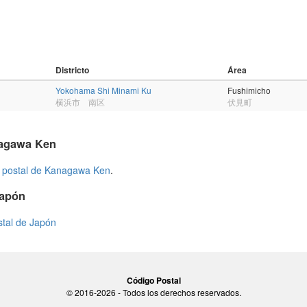
Districto
Área
Yokohama Shi Minami Ku
Fushimicho
横浜市 南区
伏見町
nagawa Ken
 postal de Kanagawa Ken
.
Japón
stal de Japón
Código Postal
© 2016-2026 - Todos los derechos reservados.