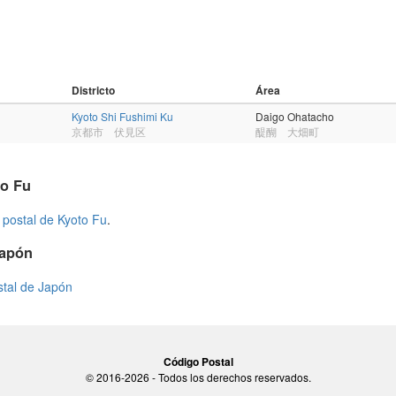
Districto
Área
Kyoto Shi Fushimi Ku
Daigo Ohatacho
京都市 伏見区
醍醐 大畑町
to Fu
 postal de Kyoto Fu
.
Japón
stal de Japón
Código Postal
© 2016-2026 - Todos los derechos reservados.