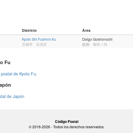
Districto
Área
Kyoto Shi Fushimi Ku
Daigo Goshonochi
京都市 伏見区
醍醐 御所ノ内
to Fu
 postal de Kyoto Fu
.
Japón
stal de Japón
Código Postal
© 2016-2026 - Todos los derechos reservados.