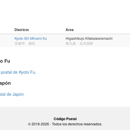
Districto
Área
Kyoto Shi Minami Ku
Higashikujo Kitakawaramachi
京都市 南区
東九条 北河原町
to Fu
 postal de Kyoto Fu
.
Japón
stal de Japón
Código Postal
© 2016-2026 - Todos los derechos reservados.