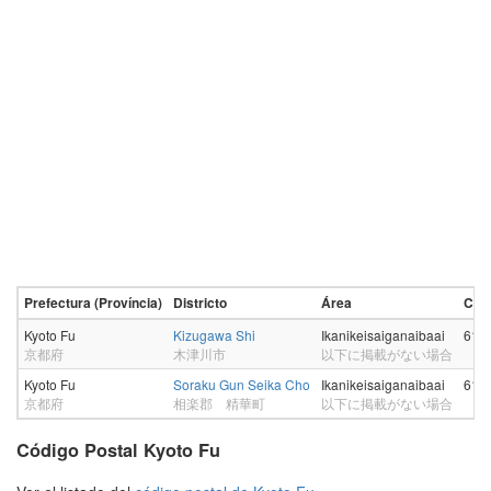
Prefectura (Província)
Districto
Área
Códi
Kyoto Fu
Kizugawa Shi
Ikanikeisaiganaibaai
619
京都府
木津川市
以下に掲載がない場合
Kyoto Fu
Soraku Gun Seika Cho
Ikanikeisaiganaibaai
619
京都府
相楽郡 精華町
以下に掲載がない場合
Código Postal Kyoto Fu