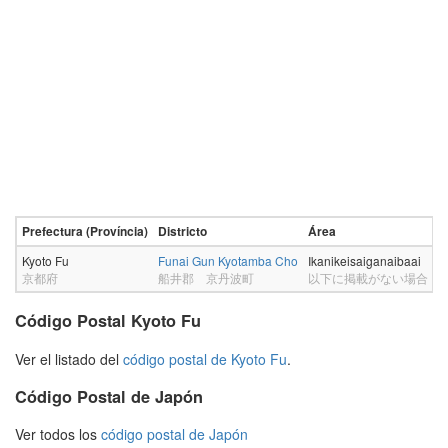
Prefectura (Província)
Districto
Área
C
Kyoto Fu
Funai Gun Kyotamba Cho
Ikanikeisaiganaibaai
6
京都府
船井郡 京丹波町
以下に掲載がない場合
Código Postal Kyoto Fu
Ver el listado del
código postal de Kyoto Fu
.
Código Postal de Japón
Ver todos los
código postal de Japón