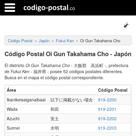
Código Postal
Japón
Fukui Ken
Oi Gun Takahama Cho
Código Postal Oi Gun Takahama Cho - Japón
El districto
Oi Gun Takahama Cho
- 大飯郡 高浜町 -, prefectura
de
Fukui Ken
- 福井県 - posee 52 códigos postales diferentes.
Busca en el mapa el código postal correspondiente.
Área
Código Postal
Ikanikeisaiganaibaai
以下に掲載がない場合
919-2200
Wada
和田
919-2201
Azuchi
安土
919-2202
Suimei
水明
919-2203