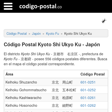
Código Postal
Japón
Kyoto Fu
Kyoto Shi Ukyo Ku
Código Postal Kyoto Shi Ukyo Ku - Japón
El districto
Kyoto Shi Ukyo Ku
- 京都市 右京区 -, prefectura de
Kyoto Fu
- 京都府 - posee 556 códigos postales diferentes. Busca
en el mapa el código postal correspondiente.
Área
Código Postal
Keihoku Shuzancho
京北 周山町
601-0251
Keihoku Gohommatsucho
京北 五本松町
601-0252
Keihoku Kashiwaracho
京北 柏原町
601-0261
Keihoku Hosonocho
京北 細野町
601-0262