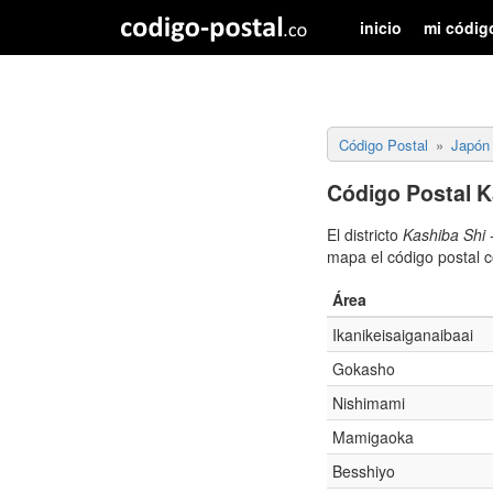
inicio
mi códig
Código Postal
Japón
Código Postal K
El districto
Kashiba Shi
mapa el código postal 
Área
Ikanikeisaiganaibaai
Gokasho
Nishimami
Mamigaoka
Besshiyo