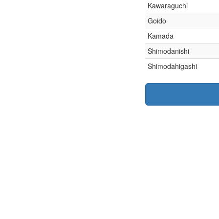
Kawaraguchi
Goido
Kamada
Shimodanishi
Shimodahigashi