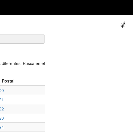
diferentes. Busca en el
 Postal
00
21
22
23
24