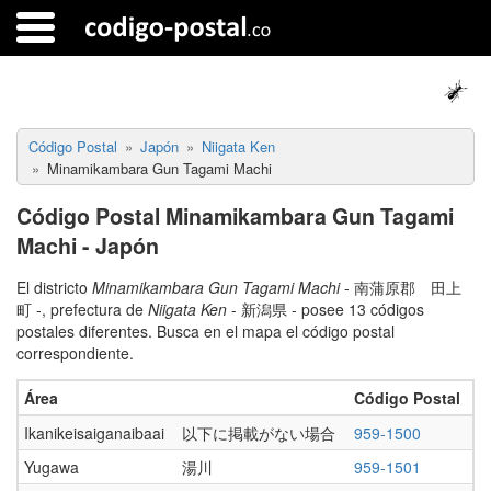
Código Postal
Japón
Niigata Ken
Minamikambara Gun Tagami Machi
Código Postal Minamikambara Gun Tagami
Machi - Japón
El districto
Minamikambara Gun Tagami Machi
- 南蒲原郡 田上
町 -, prefectura de
Niigata Ken
- 新潟県 - posee 13 códigos
postales diferentes. Busca en el mapa el código postal
correspondiente.
Área
Código Postal
Ikanikeisaiganaibaai
以下に掲載がない場合
959-1500
Yugawa
湯川
959-1501