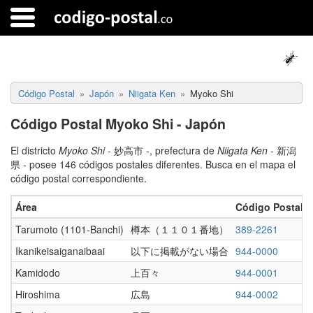
Código Postal
Japón
Niigata Ken
Myoko Shi
Código Postal Myoko Shi - Japón
El districto
Myoko Shi
- 妙高市 -, prefectura de
Niigata Ken
- 新潟
県 - posee 146 códigos postales diferentes. Busca en el mapa el
código postal correspondiente.
Área
Código Postal
Tarumoto (1101-Banchi)
樽本（１１０１番地）
389-2261
Ikanikeisaiganaibaai
以下に掲載がない場合
944-0000
Kamidodo
上百々
944-0001
Hiroshima
広島
944-0002