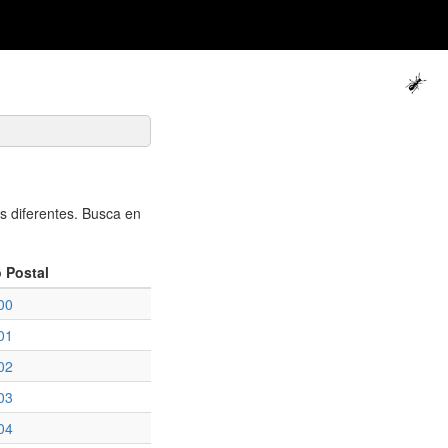
 diferentes. Busca en
 Postal
00
01
02
03
04