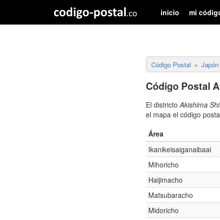
inicio
mi códig
Código Postal
Japón
Código Postal A
El districto
Akishima Shi
el mapa el código posta
Área
Ikanikeisaiganaibaai
Mihoricho
Haijimacho
Matsubaracho
Midoricho