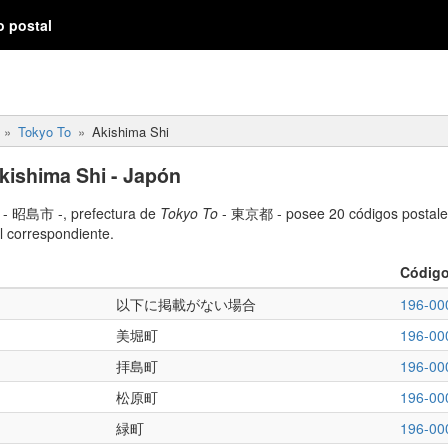
o postal
Tokyo To
Akishima Shi
kishima Shi - Japón
- 昭島市 -, prefectura de
Tokyo To
- 東京都 - posee 20 códigos postales
l correspondiente.
Código
以下に掲載がない場合
196-00
美堀町
196-00
拝島町
196-00
松原町
196-00
緑町
196-00