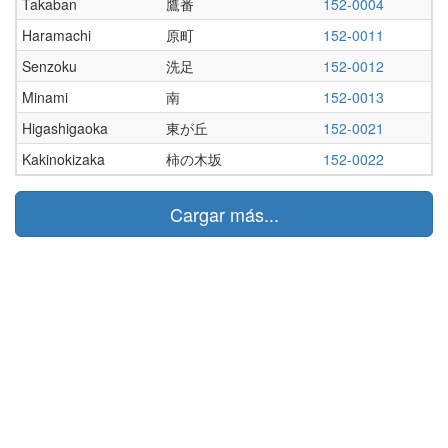
Takaban
鷹番
152-0004
Haramachi
原町
152-0011
Senzoku
洗足
152-0012
Minami
南
152-0013
Higashigaoka
東が丘
152-0021
Kakinokizaka
柿の木坂
152-0022
Cargar más...