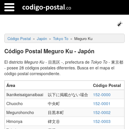
Código Postal
Japón
Tokyo To
Meguro Ku
Código Postal Meguro Ku - Japón
El districto
Meguro Ku
- 目黒区 -, prefectura de
Tokyo To
- 東京都
- posee 28 códigos postales diferentes. Busca en el mapa el
código postal correspondiente.
Área
Código Postal
Ikanikeisaiganaibaai
以下に掲載がない場合
152-0000
Chuocho
中央町
152-0001
Megurohoncho
目黒本町
152-0002
Himonya
碑文谷
152-0003