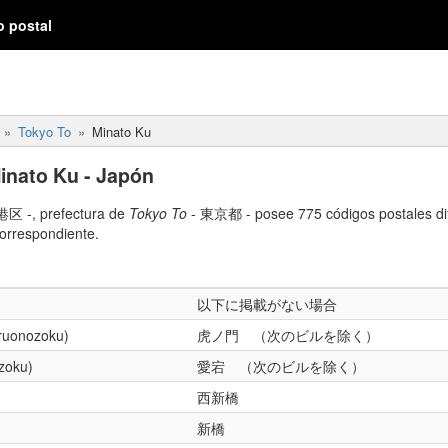
o postal
Tokyo To
Minato Ku
inato Ku - Japón
港区 -, prefectura de
Tokyo To
- 東京都 - posee 775 códigos postales dif
correspondiente.
以下に掲載がない場合
ruonozoku)
虎ノ門 （次のビルを除く）
zoku)
愛宕 （次のビルを除く）
西新橋
新橋