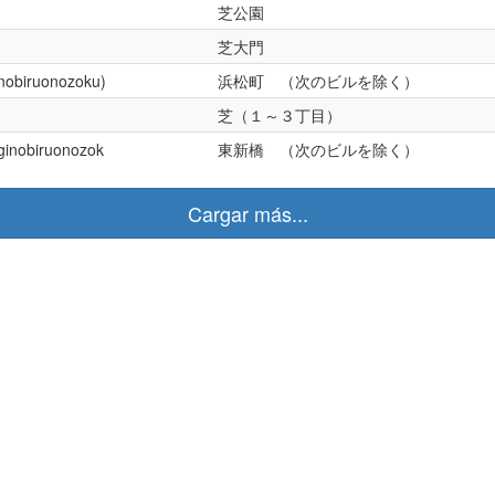
芝公園
芝大門
nobiruonozoku)
浜松町 （次のビルを除く）
芝（１～３丁目）
ginobiruonozok
東新橋 （次のビルを除く）
Cargar más...