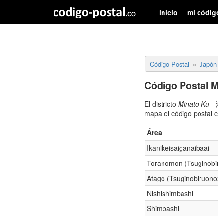
inicio
mi códig
Código Postal
Japón
Código Postal M
El districto
Minato Ku
- 
mapa el código postal 
Área
Ikanikeisaiganaibaai
Toranomon (Tsuginobi
Atago (Tsuginobiruono
Nishishimbashi
Shimbashi