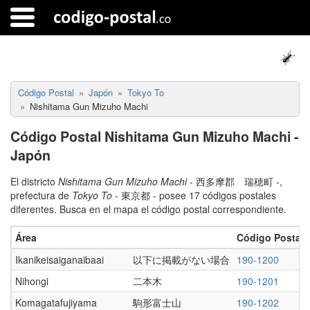
Código Postal
Japón
Tokyo To
Nishitama Gun Mizuho Machi
Código Postal Nishitama Gun Mizuho Machi -
Japón
El districto
Nishitama Gun Mizuho Machi
- 西多摩郡 瑞穂町 -,
prefectura de
Tokyo To
- 東京都 - posee 17 códigos postales
diferentes. Busca en el mapa el código postal correspondiente.
Área
Código Postal
Ikanikeisaiganaibaai
以下に掲載がない場合
190-1200
Nihongi
二本木
190-1201
Komagatafujiyama
駒形富士山
190-1202