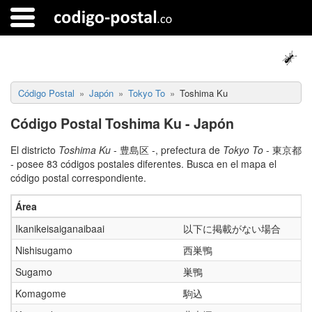
Código Postal
Japón
Tokyo To
Toshima Ku
Código Postal Toshima Ku - Japón
El districto
Toshima Ku
- 豊島区 -, prefectura de
Tokyo To
- 東京都
- posee 83 códigos postales diferentes. Busca en el mapa el
código postal correspondiente.
Área
Ikanikeisaiganaibaai
以下に掲載がない場合
Nishisugamo
西巣鴨
Sugamo
巣鴨
Komagome
駒込