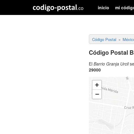
inicio
mi códig
Código Postal
Méxic
Código Postal Ba
El
Barrio Granja Urcil
se
29000