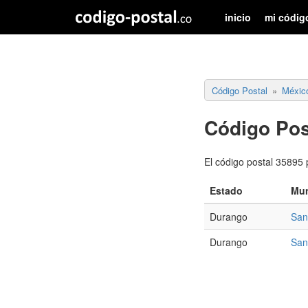
inicio
mi códig
Código Postal
Méxic
Código Pos
El código postal 35895 
Estado
Mun
Durango
San
Durango
San