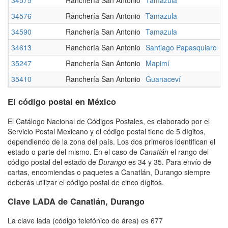
34576
Ranchería San Antonio
Tamazula
D
34590
Ranchería San Antonio
Tamazula
D
34613
Ranchería San Antonio
Santiago Papasquiaro
D
35247
Ranchería San Antonio
Mapimí
D
35410
Ranchería San Antonio
Guanaceví
D
El código postal en México
El Catálogo Nacional de Códigos Postales, es elaborado por el
Servicio Postal Mexicano y el código postal tiene de 5 dígitos,
dependiendo de la zona del país. Los dos primeros identifican el
estado o parte del mismo. En el caso de
Canatlán
el rango del
código postal del estado de
Durango
es 34 y 35. Para envío de
cartas, encomiendas o paquetes a Canatlán, Durango siempre
deberás utilizar el código postal de cinco dígitos.
Clave LADA de Canatlán, Durango
La clave lada (código telefónico de área) es 677