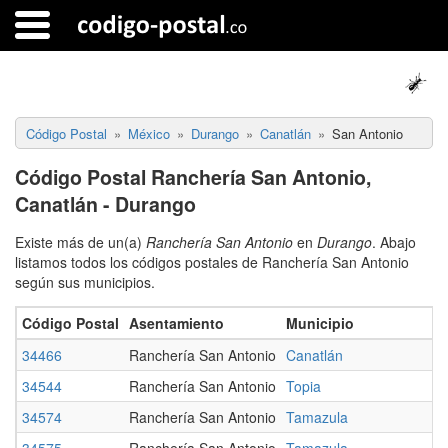
Código Postal
México
Durango
Canatlán
San Antonio
Código Postal Ranchería San Antonio,
Canatlán - Durango
Existe más de un(a)
Ranchería San Antonio
en
Durango
. Abajo
listamos todos los códigos postales de Ranchería San Antonio
según sus municipios.
Código Postal
Asentamiento
Municipio
E
34466
Ranchería San Antonio
Canatlán
D
34544
Ranchería San Antonio
Topia
D
34574
Ranchería San Antonio
Tamazula
D
34575
Ranchería San Antonio
Tamazula
D