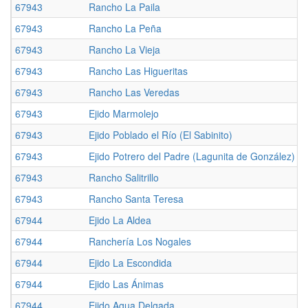
67943
Rancho La Paila
67943
Rancho La Peña
67943
Rancho La Vieja
67943
Rancho Las Higueritas
67943
Rancho Las Veredas
67943
Ejido Marmolejo
67943
Ejido Poblado el Río (El Sabinito)
67943
Ejido Potrero del Padre (Lagunita de González)
67943
Rancho Salitrillo
67943
Rancho Santa Teresa
67944
Ejido La Aldea
67944
Ranchería Los Nogales
67944
Ejido La Escondida
67944
Ejido Las Ánimas
67944
Ejido Agua Delgada