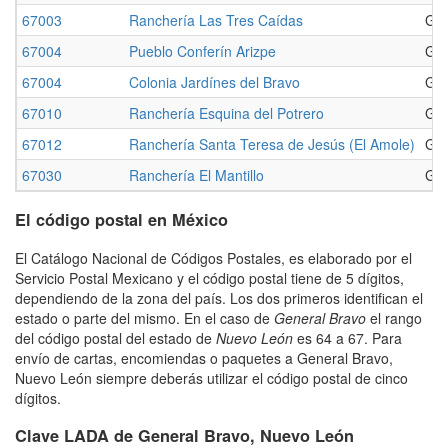
67003
Ranchería Las Tres Caídas
Gen
67004
Pueblo Conferín Arizpe
Gen
67004
Colonia Jardínes del Bravo
Gen
67010
Ranchería Esquina del Potrero
Gen
67012
Ranchería Santa Teresa de Jesús (El Amole)
Gen
67030
Ranchería El Mantillo
Gen
El código postal en México
El Catálogo Nacional de Códigos Postales, es elaborado por el
Servicio Postal Mexicano y el código postal tiene de 5 dígitos,
dependiendo de la zona del país. Los dos primeros identifican el
estado o parte del mismo. En el caso de
General Bravo
el rango
del código postal del estado de
Nuevo León
es 64 a 67. Para
envío de cartas, encomiendas o paquetes a General Bravo,
Nuevo León siempre deberás utilizar el código postal de cinco
dígitos.
Clave LADA de General Bravo, Nuevo León