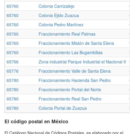
65760
Colonia Carrizalejo
Ge
65760
Colonia Ejido Zuazua
Ge
65760
Colonia Pedro Martínez
Ge
65760
Fraccionamiento Real Palmas
Ge
65760
Fraccionamiento Misión de Santa Elena
Ge
65760
Fraccionamiento Las Bugambilias
Ge
65766
Zona industrial Parque Industrial el Nacional II
Ge
65776
Fraccionamiento Valle de Santa Elena
Ge
65780
Fraccionamiento Hacienda San Pedro
Ge
65780
Fraccionamiento Portal del Norte
Ge
65780
Fraccionamiento Real San Pedro
Ge
65780
Colonia Portal de Zuazua
Ge
El código postal en México
El Catálogo Nacional de Códigos Postales, es elaborado por el