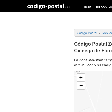
inicio
mi códig
Código Postal
Méxic
Código Postal Z
Ciénega de Flor
La
Zona industrial Parq
Nuevo León
y su
códig