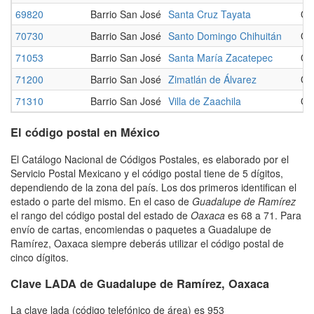
69820
Barrio San José
Santa Cruz Tayata
Oa
70730
Barrio San José
Santo Domingo Chihuitán
Oa
71053
Barrio San José
Santa María Zacatepec
Oa
71200
Barrio San José
Zimatlán de Álvarez
Oa
71310
Barrio San José
Villa de Zaachila
Oa
El código postal en México
El Catálogo Nacional de Códigos Postales, es elaborado por el
Servicio Postal Mexicano y el código postal tiene de 5 dígitos,
dependiendo de la zona del país. Los dos primeros identifican el
estado o parte del mismo. En el caso de
Guadalupe de Ramírez
el rango del código postal del estado de
Oaxaca
es 68 a 71. Para
envío de cartas, encomiendas o paquetes a Guadalupe de
Ramírez, Oaxaca siempre deberás utilizar el código postal de
cinco dígitos.
Clave LADA de Guadalupe de Ramírez, Oaxaca
La clave lada (código telefónico de área) es 953