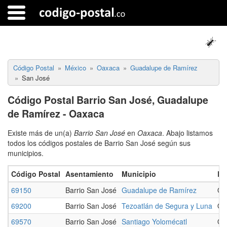
Código Postal
México
Oaxaca
Guadalupe de Ramírez
San José
Código Postal Barrio San José, Guadalupe
de Ramírez - Oaxaca
Existe más de un(a)
Barrio San José
en
Oaxaca
. Abajo listamos
todos los códigos postales de Barrio San José según sus
municipios.
Código Postal
Asentamiento
Municipio
Es
69150
Barrio San José
Guadalupe de Ramírez
Oa
69200
Barrio San José
Tezoatlán de Segura y Luna
Oa
69570
Barrio San José
Santiago Yolomécatl
Oa