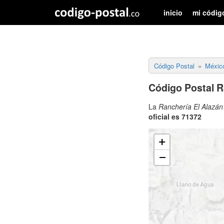
inicio
mi códig
Código Postal
Méxic
Código Postal R
La
Ranchería El Alazán
oficial es 71372