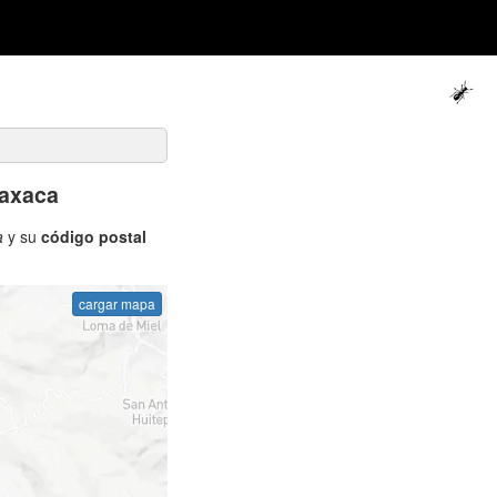
Oaxaca
a
y su
código postal
cargar mapa