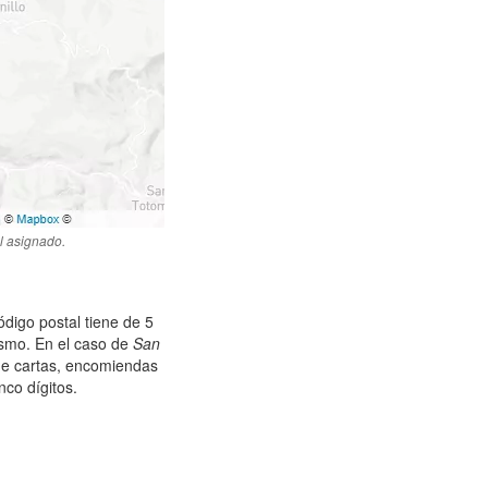
l asignado.
ódigo postal tiene de 5
mismo. En el caso de
San
de cartas, encomiendas
co dígitos.