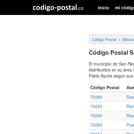
inicio
mi códig
Código Postal
Méxic
Código Postal S
El municipio de
San Ped
distribuidos en su área
Pablo Ayutla según sus 
Código Postal
Ase
70283
Ran
70283
Ran
70283
Ran
70283
Pue