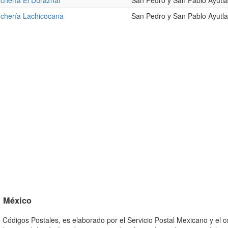
chería El Duraznal
San Pedro y San Pablo Ayutla
chería Lachicocana
San Pedro y San Pablo Ayutla
n México
 Códigos Postales, es elaborado por el Servicio Postal Mexicano y el c