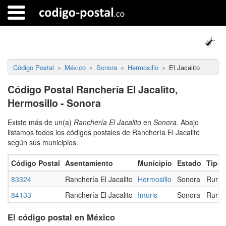
Código Postal
México
Sonora
Hermosillo
El Jacalito
Código Postal Ranchería El Jacalito,
Hermosillo - Sonora
Existe más de un(a)
Ranchería El Jacalito
en
Sonora
. Abajo
listamos todos los códigos postales de Ranchería El Jacalito
según sus municipios.
Código Postal
Asentamiento
Municipio
Estado
Tipo
83324
Ranchería El Jacalito
Hermosillo
Sonora
Rural
84133
Ranchería El Jacalito
Imuris
Sonora
Rural
El código postal en México