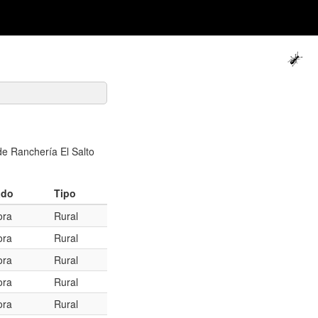
de Ranchería El Salto
ado
Tipo
ora
Rural
ora
Rural
ora
Rural
ora
Rural
ora
Rural