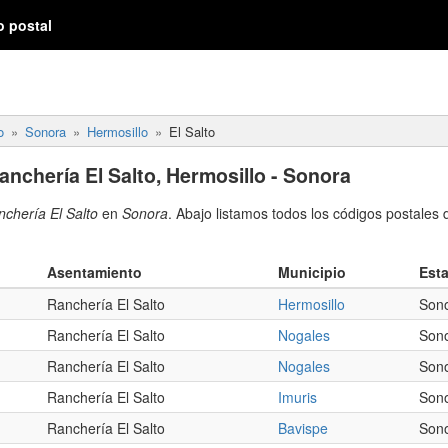
o postal
o
Sonora
Hermosillo
El Salto
anchería El Salto, Hermosillo - Sonora
chería El Salto
en
Sonora
. Abajo listamos todos los códigos postales 
Asentamiento
Municipio
Est
Ranchería El Salto
Hermosillo
Son
Ranchería El Salto
Nogales
Son
Ranchería El Salto
Nogales
Son
Ranchería El Salto
Imuris
Son
Ranchería El Salto
Bavispe
Son