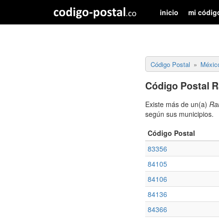
inicio
mi códig
Código Postal
Méxic
Código Postal R
Existe más de un(a)
Ran
según sus municipios.
Código Postal
83356
84105
84106
84136
84366