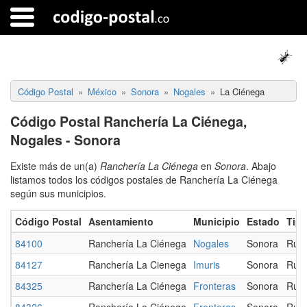
Código Postal
México
Sonora
Nogales
La Ciénega
Código Postal Ranchería La Ciénega,
Nogales - Sonora
Existe más de un(a)
Ranchería La Ciénega
en
Sonora
. Abajo
listamos todos los códigos postales de Ranchería La Ciénega
según sus municipios.
Código Postal
Asentamiento
Municipio
Estado
Tip
84100
Ranchería La Ciénega
Nogales
Sonora
Rura
84127
Ranchería La Cienega
Imuris
Sonora
Rura
84325
Ranchería La Ciénega
Fronteras
Sonora
Rura
84326
Ranchería La Ciénega
Fronteras
Sonora
Rura