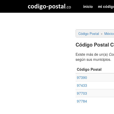
inicio
mi códig
Código Postal
Méxic
Código Postal C
Existe más de un(a)
Co
según sus municipios.
Código Postal
97390
97433
97703
97784