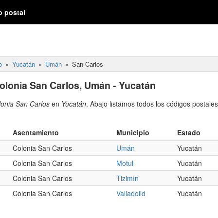
o postal
o
Yucatán
Umán
San Carlos
olonia San Carlos, Umán - Yucatán
lonia San Carlos
en
Yucatán
. Abajo listamos todos los códigos postale
Asentamiento
Municipio
Estado
Colonia San Carlos
Umán
Yucatán
Colonia San Carlos
Motul
Yucatán
Colonia San Carlos
Tizimín
Yucatán
Colonia San Carlos
Valladolid
Yucatán