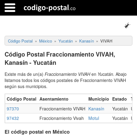
Código Postal
México
Yucatán
Kanasín
VIVAH
Código Postal Fraccionamiento VIVAH,
Kanasín - Yucatán
Existe más de un(a)
Fraccionamiento VIVAH
en
Yucatán
. Abajo
listamos todos los códigos postales de Fraccionamiento VIVAH
según sus municipios.
Código Postal
Asentamiento
Municipio
Estado
Ti
97370
Fraccionamiento VIVAH
Kanasín
Yucatán
Ur
97432
Fraccionamiento Vivah
Motul
Yucatán
Ur
El código postal en México