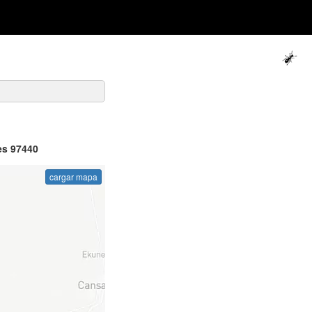
 es 97440
cargar mapa