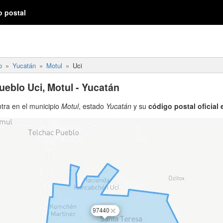
o postal
o
Yucatán
Motul
Uci
ueblo Uci, Motul - Yucatán
tra en el municipio
Motul
, estado
Yucatán
y su
código postal oficial