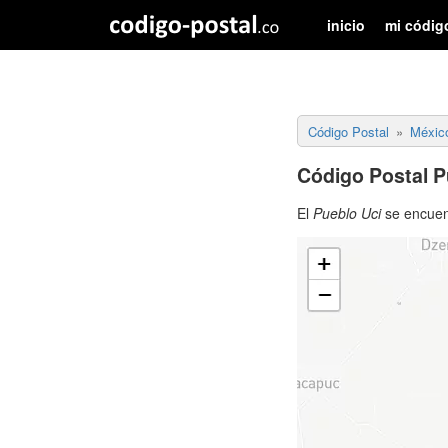
inicio
mi códig
Código Postal
Méxic
Código Postal P
El
Pueblo Uci
se encuen