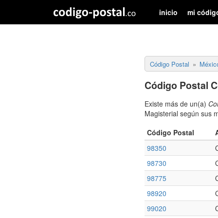
inicio
mi códig
Código Postal
Méxic
Código Postal C
Existe más de un(a)
Col
Magisterial según sus m
Código Postal
98350
98730
98775
98920
99020