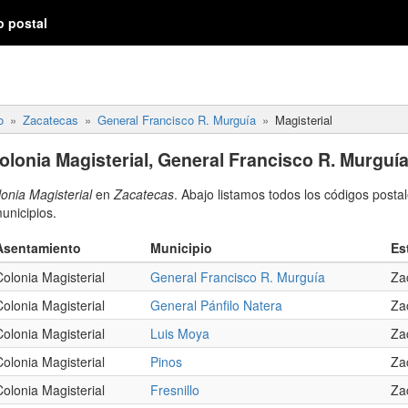
o postal
o
Zacatecas
General Francisco R. Murguía
Magisterial
olonia Magisterial, General Francisco R. Murguía
onia Magisterial
en
Zacatecas
. Abajo listamos todos los códigos posta
unicipios.
Asentamiento
Municipio
Es
Colonia Magisterial
General Francisco R. Murguía
Za
Colonia Magisterial
General Pánfilo Natera
Za
Colonia Magisterial
Luis Moya
Za
Colonia Magisterial
Pinos
Za
Colonia Magisterial
Fresnillo
Za