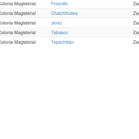
Colonia Magisterial
Fresnillo
Za
Colonia Magisterial
Chalchihuites
Za
Colonia Magisterial
Jerez
Za
Colonia Magisterial
Tabasco
Za
Colonia Magisterial
Tepechitlán
Za