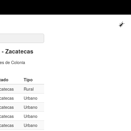
 - Zacatecas
les de Colonia
tado
Tipo
catecas
Rural
catecas
Urbano
catecas
Urbano
catecas
Urbano
catecas
Urbano