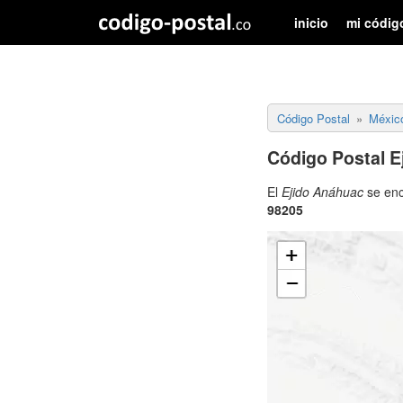
inicio
mi códig
Código Postal
Méxic
Código Postal E
El
Ejido Anáhuac
se enc
98205