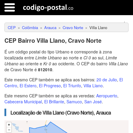
CEP
Colômbia
Arauca
Cravo Norte
Villa Llano
CEP Bairro Villa Llano, Cravo Norte
É um código postal do tipo Urbano e corresponde à zona
localizada entre
Limite Urbano
ao norte e
Cl 0
ao sul,
Limite
Urbano
ao oriente e
Kr 0
ao ocidente. O CEP do bairro
Villa Llano
de Cravo Norte é
812010
.
Este mesmo CEP também se aplica aos bairros:
20 de Julio
,
El
Centro
,
El Estero
,
El Progreso
,
El Triunfo
,
Villa Llano
.
Este mesmo CEP também se aplica as veredas:
Aeropuerto
,
Cabecera Municipal
,
El Brillante
,
Samuco
,
San José
.
Localização de Villa Llano (Cravo Norte), Arauca