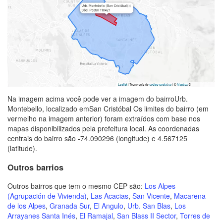
Na imagem acima você pode ver a imagem do bairroUrb.
Montebello, localizado emSan Cristóbal Os limites do bairro (em
vermelho na imagem anterior) foram extraídos com base nos
mapas disponibilizados pela prefeitura local. As coordenadas
centrais do bairro são -74.090296 (longitude) e 4.567125
(latitude).
Outros barrios
Outros bairros que tem o mesmo CEP são:
Los Alpes
(Agrupación de Vivienda)
,
Las Acacias
,
San Vicente
,
Macarena
de los Alpes
,
Granada Sur
,
El Angulo
,
Urb. San Blas
,
Los
Arrayanes Santa Inés
,
El Ramajal
,
San Blass II Sector
,
Torres de