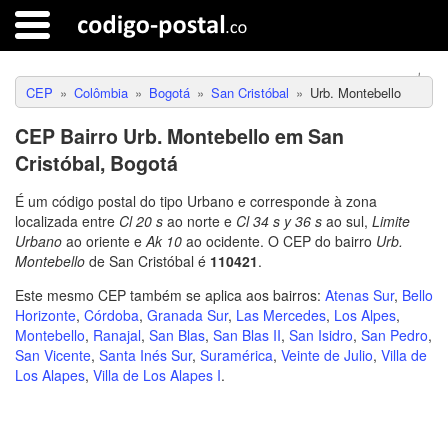
CEP
Colômbia
Bogotá
San Cristóbal
Urb. Montebello
CEP Bairro Urb. Montebello em San
Cristóbal, Bogotá
É um código postal do tipo Urbano e corresponde à zona
localizada entre
Cl 20 s
ao norte e
Cl 34 s y 36 s
ao sul,
Limite
Urbano
ao oriente e
Ak 10
ao ocidente. O CEP do bairro
Urb.
Montebello
de San Cristóbal é
110421
.
Este mesmo CEP também se aplica aos bairros:
Atenas Sur
,
Bello
Horizonte
,
Córdoba
,
Granada Sur
,
Las Mercedes
,
Los Alpes
,
Montebello
,
Ranajal
,
San Blas
,
San Blas II
,
San Isidro
,
San Pedro
,
San Vicente
,
Santa Inés Sur
,
Suramérica
,
Veinte de Julio
,
Villa de
Los Alapes
,
Villa de Los Alapes I
.