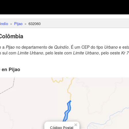
indío
Pijao
632060
Colômbia
e a
Pijao
no departamento de
Quindío
. É um CEP do tipo
Urbano
e está
lo sul com
Limite Urbano
, pelo leste com
Limite Urbano
, pelo oeste
Kr 7
 en Pijao