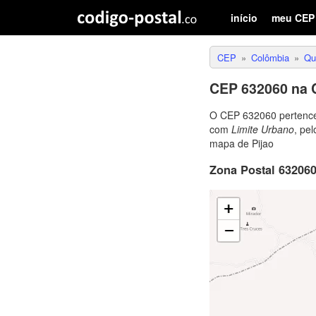
início
meu CEP
CEP
Colômbia
Qu
CEP 632060 na 
O CEP 632060 pertenc
com
Limite Urbano
, pe
mapa de Pijao
Zona Postal 632060