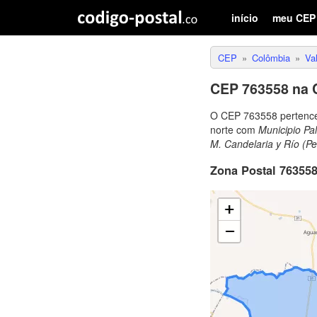
início
meu CEP
CEP
Colômbia
Va
CEP 763558 na 
O CEP 763558 pertenc
norte com
Municipio Pa
M. Candelaria y Río (P
Zona Postal 763558