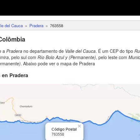
lle del Cauca
Pradera
763558
Colômbia
e a
Pradera
no departamento de
Valle del Cauca
. É um CEP do tipo
Ru
lmira
, pelo sul com
Río Bolo Azul y (Permanente)
, pelo leste com
Munic
ermanente)
. Abaixo pode ver o mapa de Pradera
 en Pradera