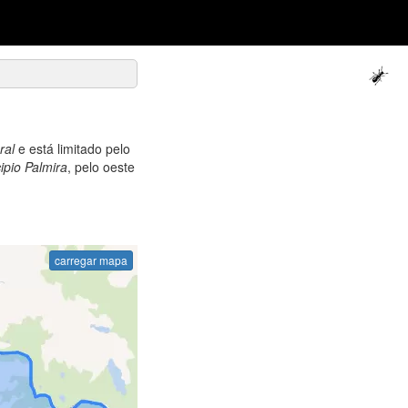
ral
e está limitado pelo
ipio Palmira
, pelo oeste
carregar mapa