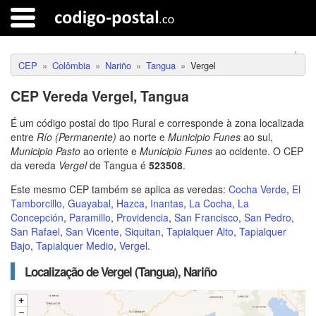
CEP
Colômbia
Nariño
Tangua
Vergel
CEP Vereda Vergel, Tangua
É um código postal do tipo Rural e corresponde à zona localizada
entre
Río (Permanente)
ao norte e
Municipio Funes
ao sul,
Municipio Pasto
ao oriente e
Municipio Funes
ao ocidente. O CEP
da vereda
Vergel
de Tangua é
523508
.
Este mesmo CEP também se aplica as veredas:
Cocha Verde
,
El
Tamborcillo
,
Guayabal
,
Hazca
,
Inantas
,
La Cocha
,
La
Concepción
,
Paramillo
,
Providencia
,
San Francisco
,
San Pedro
,
San Rafael
,
San Vicente
,
Siquitan
,
Tapialquer Alto
,
Tapialquer
Bajo
,
Tapialquer Medio
,
Vergel
.
Localização de Vergel (Tangua), Nariño